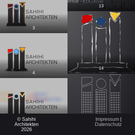
für meinen nächsten Kommentar speichern.
13
3
14
4
5
© Sahihi
Impressum
|
Architekten
Datenschutz
15
2026